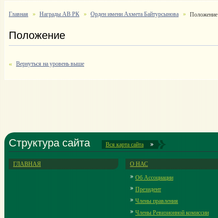
Главная
Награды АВ РК
Орден имени Ахмета Байтурсынова
Положение
Положение
Вернуться на уровень выше
Структура сайта
Вся карта сайта
ГЛАВНАЯ
О НАС
Об Ассоциации
Президент
Члены правления
Члены Ревизионной комиссии