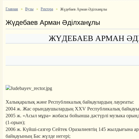
Главная
Вузы
Ректора
Жүдебаев Арман Әділханұлы
Жүдебаев Арман Әділханұлы
ЖҮДЕБАЕВ АРМАН Ә
Халықаралық және Республикалық байқаулардың лауреаты:
2004 ж. Жас орындаушылардың XXV Республикалық байқауын
2005 ж. «Асыл мұра» жобасы бойынша дәстүрлі музыка орын
(1-орын);
2006 ж. Күйші-сазгер Сейтек Оразалиевтің 145 жылдығына 
байқауының Бас жүлде иегері;