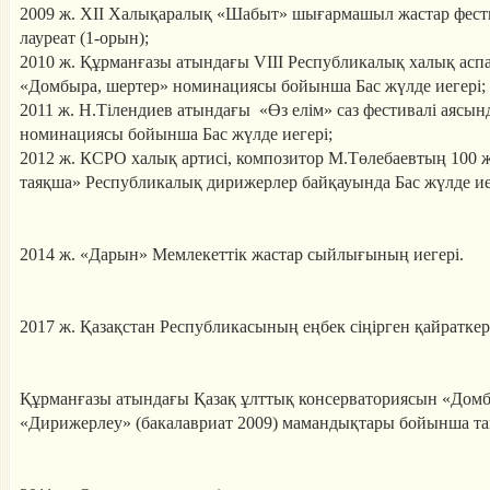
2009 ж. XII Халықаралық «Шабыт» шығармашыл жастар фестив
лауреат (1-орын);
2010 ж. Құрманғазы атындағы VIII Республикалық халық ас
«Домбыра, шертер» номинациясы бойынша Бас жүлде иегері;
2011 ж. Н.Тілендиев атындағы «Өз елім» саз фестивалі аяс
номинациясы бойынша Бас жүлде иегері;
2012 ж. КСРО халық артисі, композитор М.Төлебаевтың 100
таяқша» Республикалық дирижерлер байқауында Бас жүлде ие
2014 ж. «Дарын» Мемлекеттік жастар сыйлығының иегері.
2017 ж. Қазақстан Республикасының еңбек сіңірген қайратке
Құрманғазы атындағы Қазақ ұлттық консерваториясын «Домб
«Дирижерлеу» (бакалавриат 2009) мамандықтары бойынша та