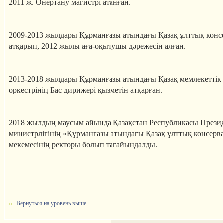
2011 ж. Өнертану магистрі атанған.
2009-2013 жылдары Құрманғазы атындағы Қазақ ұлттық конс
атқарып, 2012 жылы аға-оқытушы дәрежесін алған.
2013-2018 жылдары Құрманғазы атындағы Қазақ мемлекеттік
оркестрінің Бас дирижері қызметін атқарған.
2018 жылдың маусым айында Қазақстан Республикасы Презид
министрлігінің «Құрманғазы атындағы Қазақ ұлттық консерв
мекемесінің ректоры болып тағайындалды.
Вернуться на уровень выше