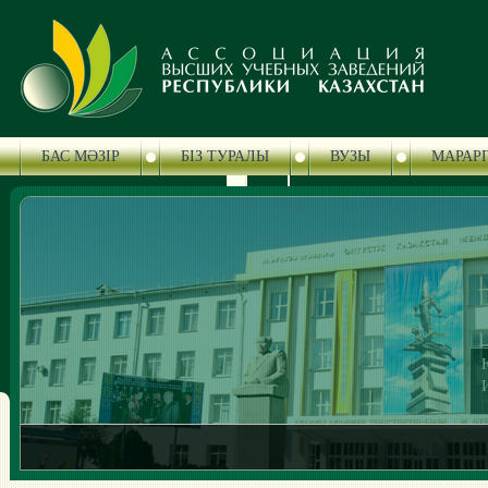
БАС МӘЗІР
БІЗ ТУРАЛЫ
ВУЗЫ
МАРАР
БАСПАСӨЗ ОРТАЛЫҒЫ