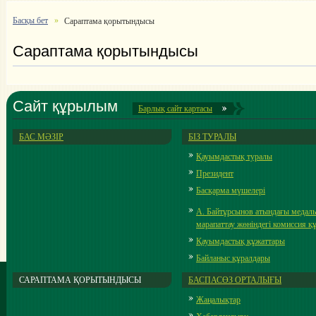
Басқы бет
Сараптама қорытындысы
Сараптама қорытындысы
Сайт құрылым
Барлық cайт картасы
БАС МӘЗІР
БІЗ ТУРАЛЫ
Қауымдастық туралы
Президент
Басқарма мүшелері
А. Байтұрсынов атындағы медал
марапаттау жөніндегі комиссия 
Қауымдастық құжаттары
Байланыс құралдары
САРАПТАМА ҚОРЫТЫНДЫСЫ
БАСПАСӨЗ ОРТАЛЫҒЫ
Жаңалықтар