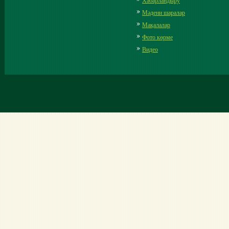
Хабарландыру
Мәдени шаралар
Мақалалар
Фото көрме
Видео