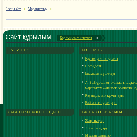
Басқы бет
Марарпаттау
Сайт құрылым
Барлық cайт картасы
БАС МӘЗІР
БІЗ ТУРАЛЫ
Қауымдастық туралы
Президент
Басқарма мүшелері
А. Байтұрсынов атындағы медал
марапаттау жөніндегі комиссия 
Қауымдастық құжаттары
Байланыс құралдары
САРАПТАМА ҚОРЫТЫНДЫСЫ
БАСПАСӨЗ ОРТАЛЫҒЫ
Жаңалықтар
Хабарландыру
Мәдени шаралар