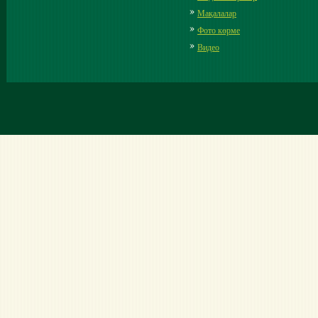
Мақалалар
Фото көрме
Видео