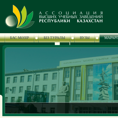
БАС МӘЗІР
БІЗ ТУРАЛЫ
ВУЗЫ
МАРАР
БАСПАСӨЗ ОРТАЛЫҒЫ