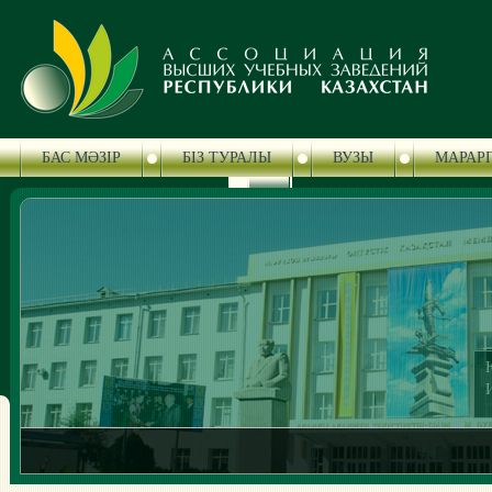
БАС МӘЗІР
БІЗ ТУРАЛЫ
ВУЗЫ
МАРАР
БАСПАСӨЗ ОРТАЛЫҒЫ