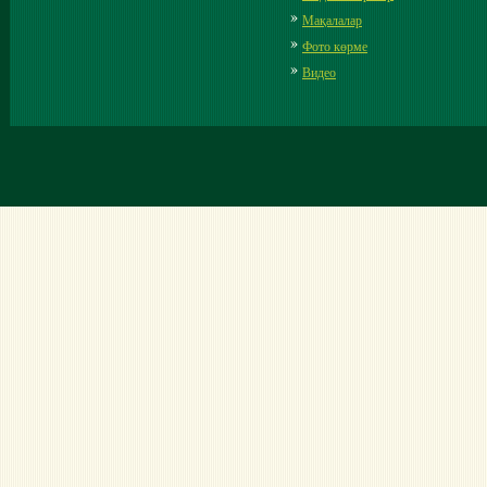
Мақалалар
Фото көрме
Видео