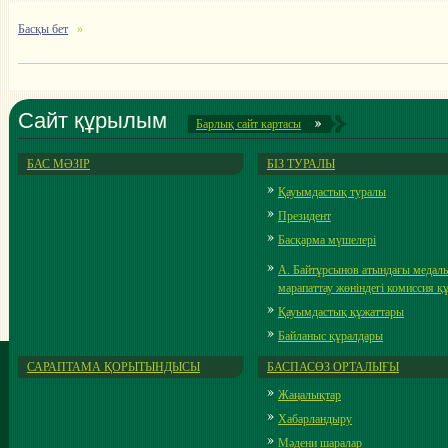
Басқы бет
Сайт құрылым
Барлық cайт картасы
БАС МӘЗІР
БІЗ ТУРАЛЫ
Қауымдастық туралы
Президент
Басқарма мүшелері
А. Байтұрсынов атындағы медал
марапаттау жөніндегі комиссия 
Қауымдастық құжаттары
Байланыс құралдары
САРАПТАМА ҚОРЫТЫНДЫСЫ
БАСПАСӨЗ ОРТАЛЫҒЫ
Жаңалықтар
Хабарландыру
Мәдени шаралар