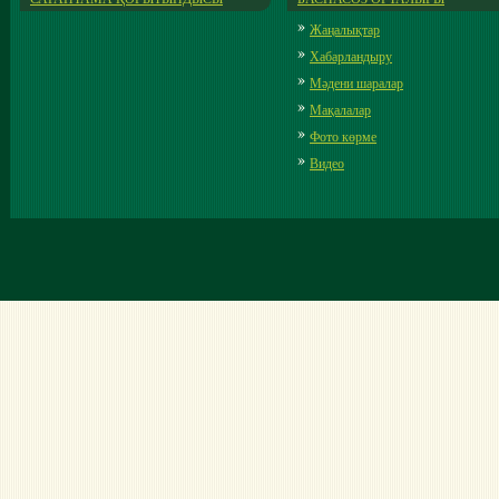
Жаңалықтар
Хабарландыру
Мәдени шаралар
Мақалалар
Фото көрме
Видео