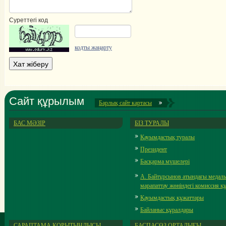
Суреттегі код
кодты жаңарту
Сайт құрылым
Барлық cайт картасы
БАС МӘЗІР
БІЗ ТУРАЛЫ
Қауымдастық туралы
Президент
Басқарма мүшелері
А. Байтұрсынов атындағы медал
марапаттау жөніндегі комиссия 
Қауымдастық құжаттары
Байланыс құралдары
САРАПТАМА ҚОРЫТЫНДЫСЫ
БАСПАСӨЗ ОРТАЛЫҒЫ