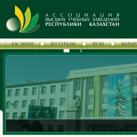
БАС МӘЗІР
БІЗ ТУРАЛЫ
ВУЗЫ
МАРАР
БАСПАСӨЗ ОРТАЛЫҒЫ