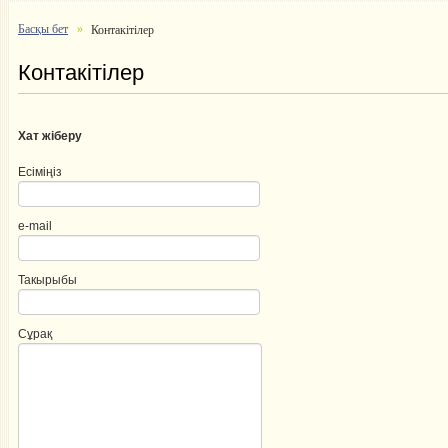
Басқы бет
Контакітілер
Контакітілер
Хат жіберу
Есіміңіз
e-mail
Такырыбы
Сұрақ