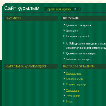
Сайт құрылым
Барлық cайт картасы
БАС МӘЗІР
БІЗ ТУРАЛЫ
Қауымдастық туралы
Президент
Басқарма мүшелері
А. Байтұрсынов атындағы медал
марапаттау жөніндегі комиссия 
Қауымдастық құжаттары
Байланыс құралдары
САРАПТАМА ҚОРЫТЫНДЫСЫ
БАСПАСӨЗ ОРТАЛЫҒЫ
Жаңалықтар
Хабарландыру
Мәдени шаралар
Мақалалар
Фото көрме
Видео