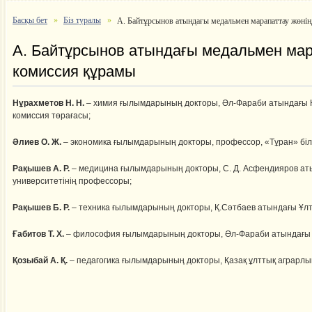
Басқы бет
Біз туралы
А. Байтұрсынов атындағы медальмен марапаттау жөнін
А. Байтұрсынов атындағы медальмен мара
комиссия құрамы
Нұрахметов Н. Н.
– химия ғылымдарының докторы, Әл-Фараби атындағы Қа
комиссия төрағасы;
Әлиев О. Ж.
– экономика ғылымдарының докторы, профессор, «Тұран» біл
Рақышев А. Р.
– медицина ғылымдарының докторы, С. Д. Асфендияров ат
университетінің профессоры;
Рақышев Б. Р.
– техника ғылымдарының докторы, Қ.Сәтбаев атындағы Ұлт
Ғабитов Т. Х.
– философия ғылымдарының докторы, Әл-Фараби атындағы Қ
Қозыбай А. Қ.
– педагогика ғылымдарының докторы, Қазақ ұлттық аграрлы